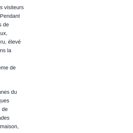
s visiteurs
. Pendant
s de
aux,
ru, élevé
ns la
oème de
onnes du
lques
e de
ades
s maison,