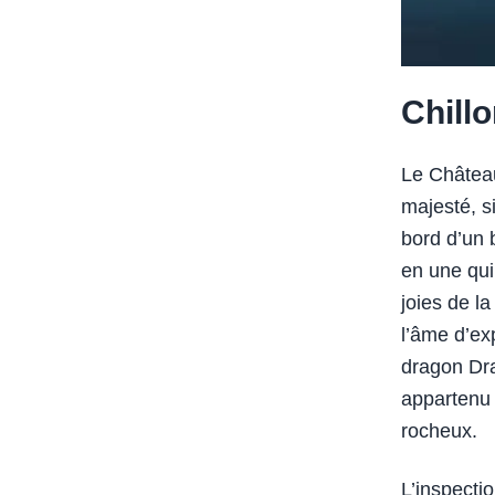
Chillo
Le Château
majesté, s
bord d’un
en une qui
joies de l
l’âme d’ex
dragon Dra
appartenu 
rocheux.
L’inspecti