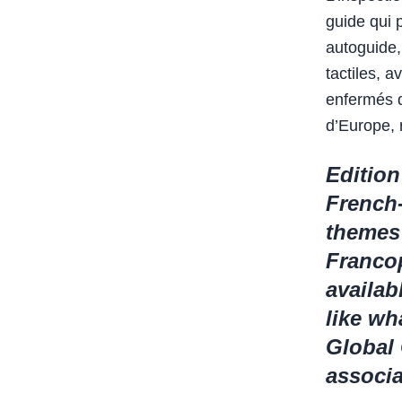
guide qui 
autoguide,
tactiles, a
enfermés d
d’Europe, 
Edition
French-
themes 
Franco
availab
like w
Global
associa