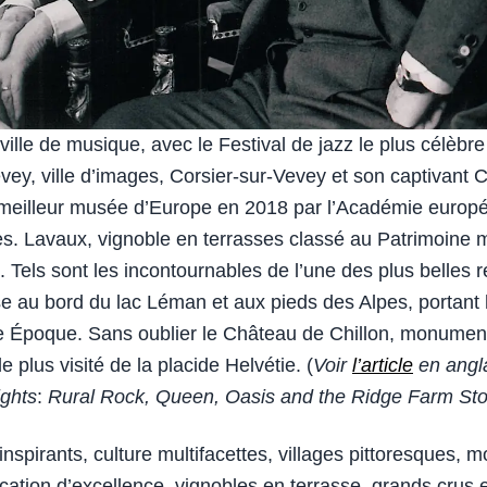
ville de musique, avec le Festival de jazz le plus célèbre
ey, ville d’images, Corsier-sur-Vevey et son captivant C
 meilleur musée d’Europe en 2018 par l’Académie europ
. Lavaux, vignoble en terrasses classé au Patrimoine 
Tels sont les incontournables de l’une des plus belles 
se au bord du lac Léman et aux pieds des Alpes, portant
le Époque. Sans oublier le Château de Chillon, monumen
le plus visité de la placide Helvétie. (
Voir
l’article
en angl
ights
:
Rural Rock, Queen, Oasis and the Ridge Farm Sto
nspirants, culture multifacettes, villages pittoresques, 
ucation d’excellence, vignobles en terrasse, grands crus 