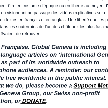
peut être en costume d’époque ou en liberté au moyen d
 en visionnant au passage des vidéos explicatives sur d
vec textes en français et en anglais. Une liberté que les 
ans les souterrains de l’un des châteaux les plus fascin
rêvaient de retrouver.
 Française. Global Geneva is including
language articles on ‘international Gen
as part of its worldwide outreach to
phone audiences.
A reminder: our cont
le free worldwide in the public interest.
hat we do, please become a
Support Me
 Geneva Group, our Swiss non-profit
tion, or
DONATE
.