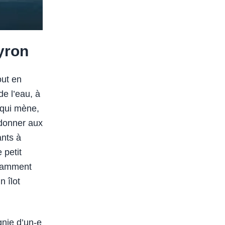
Byron
out en
de l’eau, à
 qui mène,
adonner aux
ants à
 petit
otamment
 îlot
gnie d’un-e