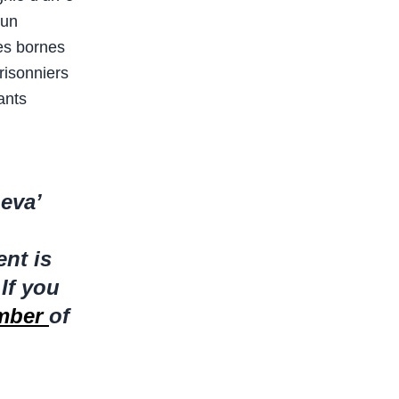
’un
es bornes
prisonniers
ants
eva’
ent is
 If you
mber
of