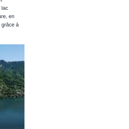
 lac
ure, en
, grâce à