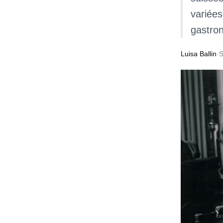
variées
gastro
Luisa Ballin
·
S