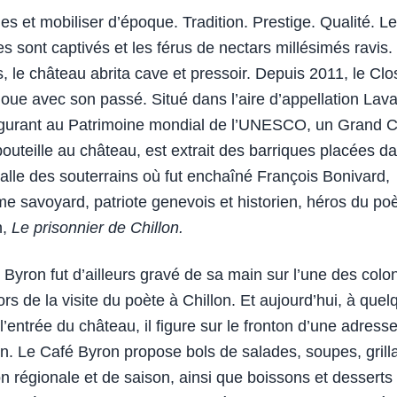
es et mobiliser d’époque. Tradition. Prestige. Qualité. Le
ses sont captivés et les férus de nectars millésimés ravis
s, le château abrita cave et pressoir. Depuis 2011, le Clo
noue avec son passé. Situé dans l’aire d’appellation Lav
igurant au Patrimoine mondial de l’UNESCO, un Grand C
bouteille au château, est extrait des barriques placées da
alle des souterrains où fut enchaîné François Bonivard,
e savoyard, patriote genevois et historien, héros du p
n,
Le prisonnier de Chillon.
Byron fut d’ailleurs gravé de sa main sur l’une des col
ors de la visite du poète à Chillon. Et aujourd’hui, à que
l’entrée du château, il figure sur le fronton d’une adress
on. Le Café Byron propose bols de salades, soupes, grill
ion régionale et de saison, ainsi que boissons et dessert