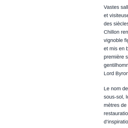
Vastes sall
et visiteu
des siècle
Chillon re
vignoble f
et mis en 
première s
gentilhomm
Lord Byro
Le nom de 
sous-sol, l
mètres de 
restaurati
d’inspirat