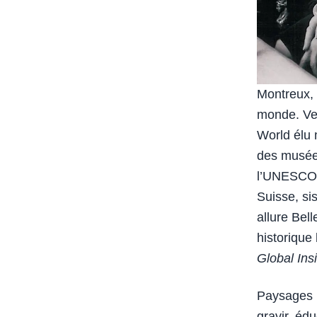
Montreux, 
monde. Vev
World élu
des musées
l’UNESCO. 
Suisse, si
allure Bel
historique 
Global Ins
Paysages i
gravir, éd