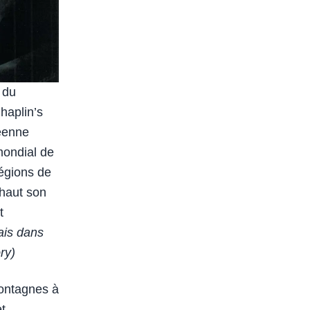
 du
haplin’s
éenne
mondial de
régions de
 haut son
t
ais dans
ry)
montagnes à
et