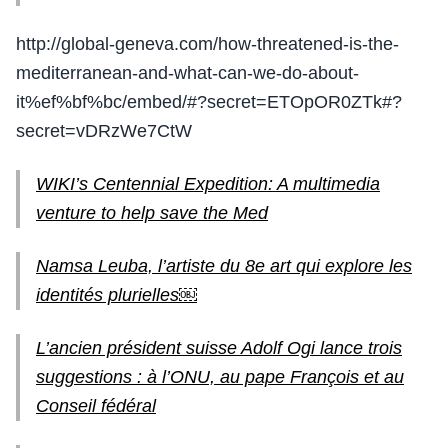
http://global-geneva.com/how-threatened-is-the-
mediterranean-and-what-can-we-do-about-
it%ef%bf%bc/embed/#?secret=ETOpOR0ZTk#?
secret=vDRzWe7CtW
WIKI’s Centennial Expedition: A multimedia
venture to help save the Med
Namsa Leuba, l’artiste du 8e art qui explore les
identités plurielles￼
L’ancien président suisse Adolf Ogi lance trois
suggestions : à l’ONU, au pape François et au
Conseil fédéral